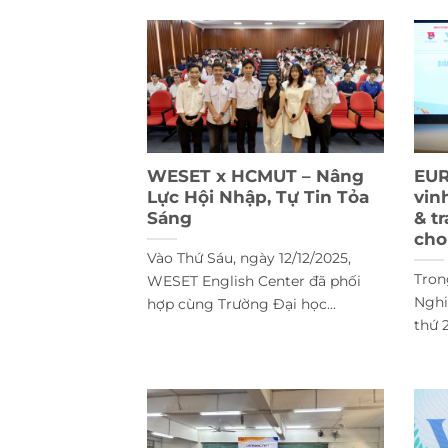
WESET x HCMUT – Nâng
EUR
Lực Hội Nhập, Tự Tin Tỏa
vin
ham dự Hội
WESET Uni Tour: Hành
WESET góp m
Sáng
& t
UND ENGLISH
trình chinh phục IELTS
kiện IELTS
cho
i UFM
Gatherin
Vào Thứ Sáu, ngày 12/12/2025,
Tron
WESET English Center đã phối
Nghi
hợp cùng Trường Đại học...
thứ 2