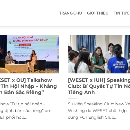
TRANG CHỦ
GIỚI THIỆU
TIN TỨC
SET x OU] Talkshow
[WESET x IUH] Speakin
 Tin Hội Nhập – Khẳng
Club: Bí Quyết Tự Tin N
h Bản Sắc Riêng”
Tiếng Anh
show “Tự tin hội nhập -
Sự kiện Speaking Club: New Ye
g định bản sắc riêng” do
Wishing do WESET phối hợp
T phối hợp...
cùng FCT English Club...