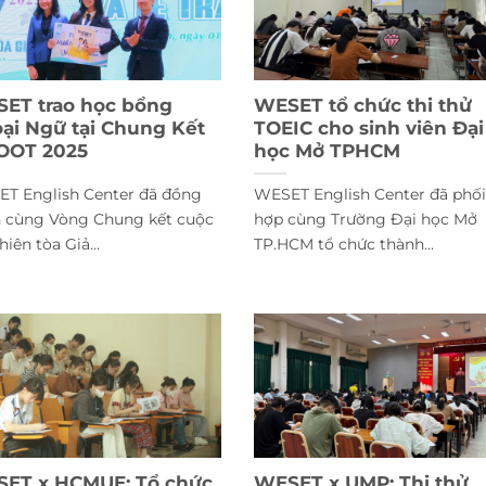
ET trao học bổng
WESET tổ chức thi thử
ại Ngữ tại Chung Kết
TOEIC cho sinh viên Đại
OOT 2025
học Mở TPHCM
T English Center đã đồng
WESET English Center đã phối
 cùng Vòng Chung kết cuộc
hợp cùng Trường Đại học Mở
hiên tòa Giả...
TP.HCM tổ chức thành...
ET x HCMUE: Tổ chức
WESET x UMP: Thi thử