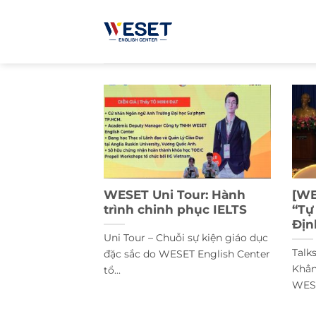
Bỏ
qua
nội
dung
WESET Uni Tour: Hành
[WE
trình chinh phục IELTS
“Tự
Địn
Uni Tour – Chuỗi sự kiện giáo dục
Talk
đặc sắc do WESET English Center
Khẳn
tổ...
WESE