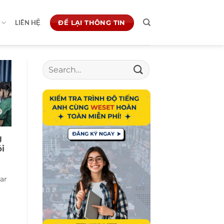
ĐỂ LẠI THÔNG TIN
LIÊN HỆ
g
ói
ar