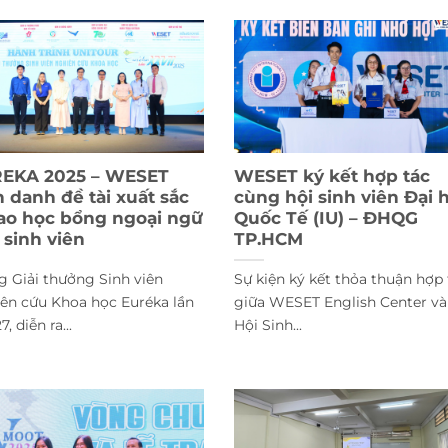
EKA 2025 – WESET
WESET ký kết hợp tác
h danh đề tài xuất sắc
cùng hội sinh viên Đại 
ặt tại sự
Chuyên đề MASTER
WESET đồng h
rao học bổng ngoại ngữ
Quốc Tế (IU) – ĐHQG
 Partner
ENGLISH WITH AI cùng
Học Quốc Gi
 sinh viên
TP.HCM
g 2025
với UEL
g Giải thưởng Sinh viên
Sự kiện ký kết thỏa thuận hợp 
ên cứu Khoa học Euréka lần
giữa WESET English Center và
7, diễn ra...
Hội Sinh...