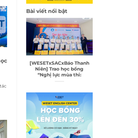
Bài viết nổi bật
học
ành Đại
[WESETxSACxBáo Thanh
a TPHCM
Niên] Trao học bổng
“Nghị lực mùa thi:
tác