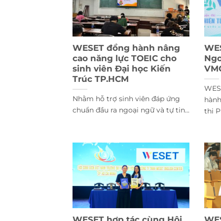
WESET đồng hành nâng
WES
cao năng lực TOEIC cho
Ngo
sinh viên Đại học Kiến
VM
Trúc TP.HCM
WESE
Nhằm hỗ trợ sinh viên đáp ứng
hành
chuẩn đầu ra ngoại ngữ và tự tin...
thi P
WESET hợp tác cùng Hội
WES