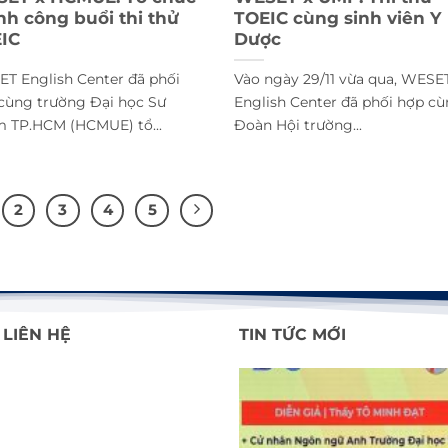
nh công buổi thi thử
TOEIC cùng sinh viên Y
IC
Dược
T English Center đã phối
Vào ngày 29/11 vừa qua, WESE
cùng trường Đại học Sư
English Center đã phối hợp c
 TP.HCM (HCMUE) tổ...
Đoàn Hội trường...
2
3
4
5
 LIÊN HỆ
TIN TỨC MỚI